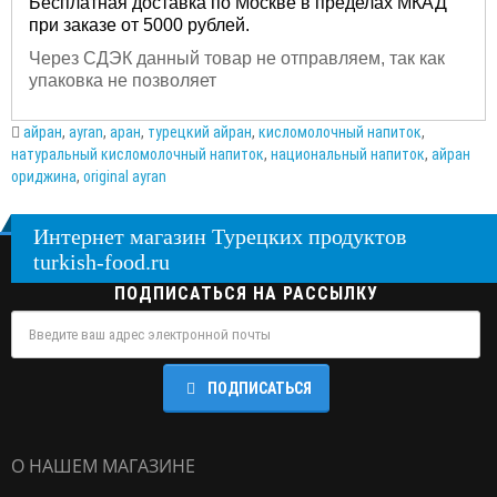
Бесплатная доставка по Москве в пределах МКАД
при заказе от 5000 рублей.
Через СДЭК данный товар не отправляем, так как
упаковка не позволяет
айран
,
ayran
,
аран
,
турецкий айран
,
кисломолочный напиток
,
натуральный кисломолочный напиток
,
национальный напиток
,
айран
ориджина
,
original ayran
Интернет магазин Турецких продуктов
turkish-food.ru
ПОДПИСАТЬСЯ НА РАССЫЛКУ
ПОДПИСАТЬСЯ
О НАШЕМ МАГАЗИНЕ