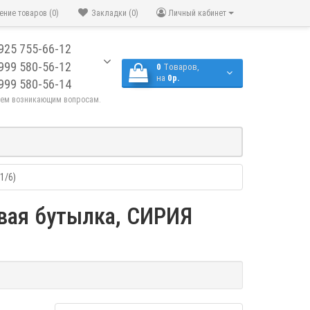
ение товаров (0)
Закладки (0)
Личный кабинет
925 755-66-12
999 580-56-12
0
Tоваров,
на
0р.
999 580-56-14
сем возникающим вопросам.
1/6)
вая бутылка, СИРИЯ