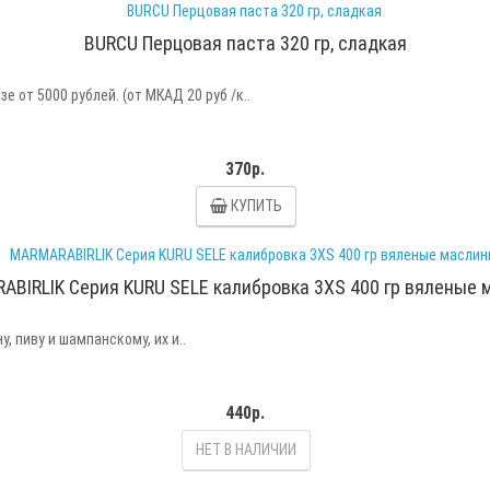
BURCU Перцовая паста 320 гр, сладкая
 от 5000 рублей. (от МКАД 20 руб /к..
370р.
КУПИТЬ
BIRLIK Серия KURU SELE калибровка 3XS 400 гр вяленые
 пиву и шампанскому, их и..
440р.
НЕТ В НАЛИЧИИ