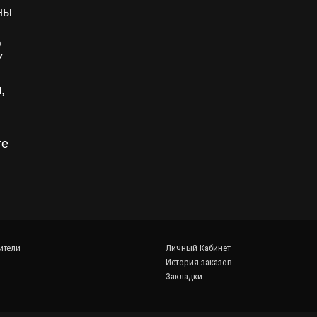
ны
ю
У
,
те
ители
Личный Кабинет
История заказов
Закладки