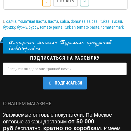
КУПИТЬ
салча
,
томатная паста
,
паста
,
salca
,
domates salcasi
,
tukas
,
тукаш
,
бурджу
,
буржу
,
бурсу
,
tomato paste
,
turkish tomato paste
,
tomatenmark
,
Интернет магазин Турецких продуктов
turkish-food.ru
ПОДПИСАТЬСЯ НА РАССЫЛКУ
ПОДПИСАТЬСЯ
О НАШЕМ МАГАЗИНЕ
Уважаемые оптовые покупатели: По Москве
от 50 000
оптовые заказы доставим
руб
кратно по коробкам
бесплатно,
. Имеем