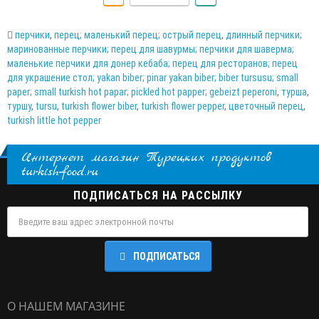
перчики
,
перец; маленький перец; острый перец
,
длинный перчики;
маринованные перчики; перец для шавурмы; перчики для шаверма;
маленькие перчики для донер кебаба; перец для ресторанов; перец
для украшение стол; yakan biber; pinar yakan biber; biber tursusu; small
paper; small turkish hot papar; pickled hot papper; gebeizt peperoni
,
турша
,
туршу
,
tursu
,
turkish flower biber
,
turkish flower pepper
,
цветочный перец
,
turkish little hot pepper
Интернет магазин Турецких продуктов
turkish-food.ru
ПОДПИСАТЬСЯ НА РАССЫЛКУ
ПОДПИСАТЬСЯ
О НАШЕМ МАГАЗИНЕ