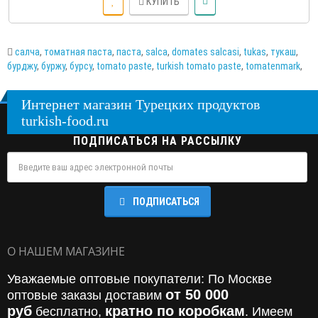
КУПИТЬ
салча
,
томатная паста
,
паста
,
salca
,
domates salcasi
,
tukas
,
тукаш
,
бурджу
,
буржу
,
бурсу
,
tomato paste
,
turkish tomato paste
,
tomatenmark
,
Интернет магазин Турецких продуктов
turkish-food.ru
ПОДПИСАТЬСЯ НА РАССЫЛКУ
ПОДПИСАТЬСЯ
О НАШЕМ МАГАЗИНЕ
Уважаемые оптовые покупатели: По Москве
от 50 000
оптовые заказы доставим
руб
кратно по коробкам
бесплатно,
. Имеем