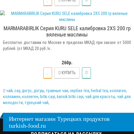
КУПИТЬ
MARMARABIRLIK Серия KURU SELE калибровка 2XS 200 гр
вяленые маслины
Бесплатно доставим по Москве в пределах МКАД при заказе от 5000
рублей. (от МКАД 20 руб /к..
260р.
КУПИТЬ
чай
,
cay
,
догус
,
догуш
,
травные чаи
,
хербал теа
,
herbal tea
,
коллаген
,
коллажен
,
коллеген
,
bitki cayi
,
karisik bitki cayi
,
чай для красоты
,
чай для
молодости
,
турецкий чай
,
Интернет магазин Турецких продуктов
turkish-food.ru