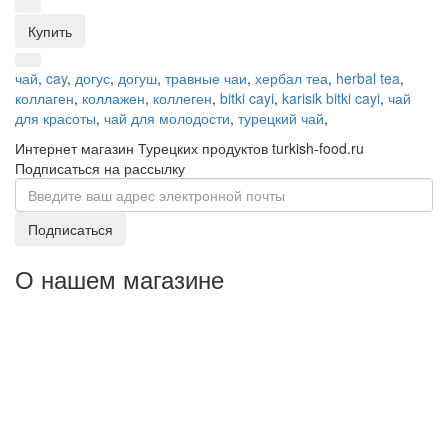
Купить
чай
,
cay
,
догус
,
догуш
,
травные чаи
,
хербал теа
,
herbal tea
,
коллаген
,
коллажен
,
коллеген
,
bitki cayi
,
karisik bitki cayi
,
чай
для красоты
,
чай для молодости
,
турецкий чай
,
Интернет магазин Турецких продуктов turkish-food.ru
Подписаться на рассылку
Подписаться
О нашем магазине
Уважаемые оптовые покупатели: По Москве
от 50 000
оптовые заказы доставим
руб
кратно по коробкам
бесплатно,
. Имеем
свои транспортные службы.
Вы можете делать
ассорти, но только кратно по коробкам.