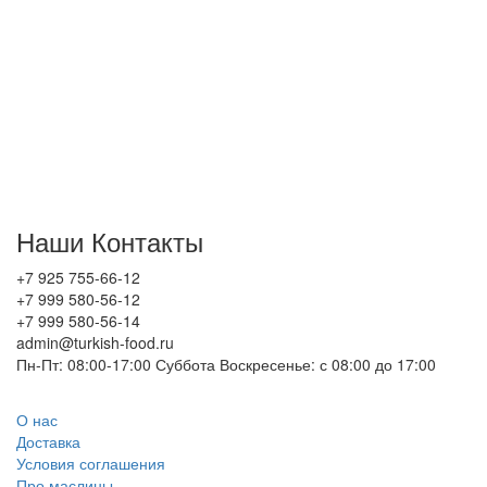
клиентов из Калининграда до Владивостока.
Присоединяетесь к нам, увеличите ваш оборот!
Запросите оптовые прайс листы по
телефону: +7 925 755 66 12
или напишите на
почту.
Всем желаем хорошего торговля, благополучия!
Наши Контакты
+7 925 755-66-12
+7 999 580-56-12
+7 999 580-56-14
admin@turkish-food.ru
Пн-Пт: 08:00-17:00 Суббота Воскресенье: с 08:00 до 17:00
О нас
Доставка
Условия соглашения
Про маслины