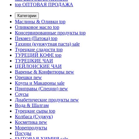
top
ОПТОВАЯ ПРОДАЖА
Категории
Маслины & Оливки
top
Оливковое масло
top
Консервированные продукты
top
Пекмез (Патока)
top
Тахини (кунжутная паста)
sale
Турецкие сладости
top
ТУРЕЦИЙ КОФЕ
top
ТУРЕЦКИЕ ЧАИ
ЦЕЙЛОНСКИЕ ЧАИ
Варенье & Конфитюры
new
Орешки
new
Крупа и Макароны
sale
Приправы (Специи)
new
Соусы
Диабетические продукты
new
Вода & Шалгам
Турецкие сыры
top
Колбаса (Суджук)
Косметика
new
Морепродукты
Посуды
БЫТОВАЯ ХИМИЯ
sale