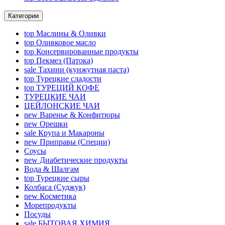
Категории
top
Маслины & Оливки
top
Оливковое масло
top
Консервированные продукты
top
Пекмез (Патока)
sale
Тахини (кунжутная паста)
top
Турецкие сладости
top
ТУРЕЦИЙ КОФЕ
ТУРЕЦКИЕ ЧАИ
ЦЕЙЛОНСКИЕ ЧАИ
new
Варенье & Конфитюры
new
Орешки
sale
Крупа и Макароны
new
Приправы (Специи)
Соусы
new
Диабетические продукты
Вода & Шалгам
top
Турецкие сыры
Колбаса (Суджук)
new
Косметика
Морепродукты
Посуды
sale
БЫТОВАЯ ХИМИЯ