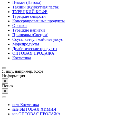
Пекмез (Патока)
Тахини (Кунжутная паста)
ТУРЕЦКИЙ КОФЕ
Турецкие сладости
Консервированные продукты
Орешки
Турецкие напитки
Приправы (Специи)
Соусы кетчуп майонез уксус
Морепродукты
Диабетические продукты
ОПТОВАЯ ПРОДАЖА
Косметика
Я ищу, например,
Кофе
Информация
×
Поиск
×
new
Косметика
sale
БЫТОВАЯ ХИМИЯ
top
ОПТОВАЯ ПРОДАЖА