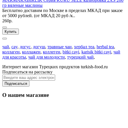
MARMARABIRLIK Серия KURU SELE калибровка 2XS 200
гр вяленые маслины
Бесплатно доставим по Москве в пределах МКАД при заказе
от 5000 рублей. (от МКАД 20 руб /к..
260р.
Купить
чай
,
cay
,
догус
,
догуш
,
травные чаи
,
хербал теа
,
herbal tea
,
коллаген
,
коллажен
,
коллеген
,
bitki cayi
,
karisik bitki cayi
,
чай
для красоты
,
чай для молодости
,
турецкий чай
,
Интернет магазин Турецких продуктов turkish-food.ru
Подписаться на рассылку
Подписаться
О нашем магазине
Уважаемые оптовые покупатели: По Москве
от 50 000
оптовые заказы доставим
руб
кратно по коробкам
бесплатно,
. Имеем
свои транспортные службы.
Вы можете делать