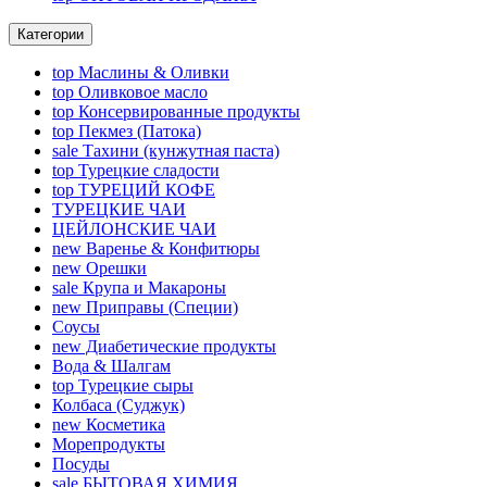
Категории
top
Маслины & Оливки
top
Оливковое масло
top
Консервированные продукты
top
Пекмез (Патока)
sale
Тахини (кунжутная паста)
top
Турецкие сладости
top
ТУРЕЦИЙ КОФЕ
ТУРЕЦКИЕ ЧАИ
ЦЕЙЛОНСКИЕ ЧАИ
new
Варенье & Конфитюры
new
Орешки
sale
Крупа и Макароны
new
Приправы (Специи)
Соусы
new
Диабетические продукты
Вода & Шалгам
top
Турецкие сыры
Колбаса (Суджук)
new
Косметика
Морепродукты
Посуды
sale
БЫТОВАЯ ХИМИЯ