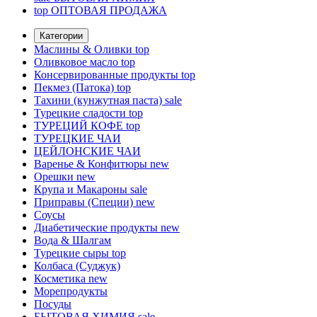
top
ОПТОВАЯ ПРОДАЖА
Категории
Маслины & Оливки
top
Оливковое масло
top
Консервированные продукты
top
Пекмез (Патока)
top
Тахини (кунжутная паста)
sale
Турецкие сладости
top
ТУРЕЦИЙ КОФЕ
top
ТУРЕЦКИЕ ЧАИ
ЦЕЙЛОНСКИЕ ЧАИ
Варенье & Конфитюры
new
Орешки
new
Крупа и Макароны
sale
Приправы (Специи)
new
Соусы
Диабетические продукты
new
Вода & Шалгам
Турецкие сыры
top
Колбаса (Суджук)
Косметика
new
Морепродукты
Посуды
БЫТОВАЯ ХИМИЯ
sale