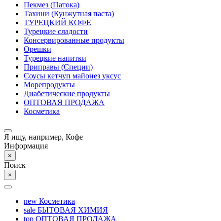
Пекмез (Патока)
Тахини (Кунжутная паста)
ТУРЕЦКИЙ КОФЕ
Турецкие сладости
Консервированные продукты
Орешки
Турецкие напитки
Приправы (Специи)
Соусы кетчуп майонез уксус
Морепродукты
Диабетические продукты
ОПТОВАЯ ПРОДАЖА
Косметика
Я ищу, например,
Кофе
Информация
×
Поиск
×
new
Косметика
sale
БЫТОВАЯ ХИМИЯ
top
ОПТОВАЯ ПРОДАЖА