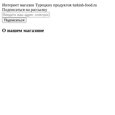
Интернет магазин Турецких продуктов turkish-food.ru
Подписаться на рассылку
Подписаться
О нашем магазине
Уважаемые оптовые покупатели: По Москве
от 50 000
оптовые заказы доставим
руб
кратно по коробкам
бесплатно,
. Имеем
свои транспортные службы.
Вы можете делать
ассорти, но только кратно по коробкам.
Регионам оптовые заказы доставляем до
от 80
Транспортной Компании бесплатно
000
руб
кратно по коробкам
,
.
Вы можете
делать ассорти, но только кратно по коробкам.
Работаем с крупными Транспортными компаниями
такие как Деловые Линии, ПЭК, КИТ, Байкал
Сервис, УТС, Мега Транс, Мурманская