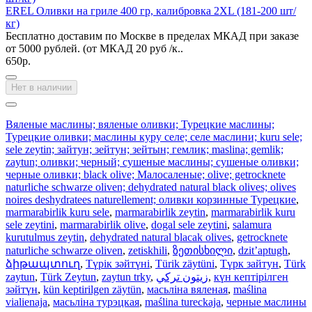
EREL Оливки на гриле 400 гр, калибровка 2XL (181-200 шт/
кг)
Бесплатно доставим по Москве в пределах МКАД при заказе
от 5000 рублей. (от МКАД 20 руб /к..
650р.
Нет в наличии
Вяленые маслины; вяленые оливки; Турецкие маслины;
Турецкие оливки; маслины куру селе; селе маслини; kuru sele;
sele zeytin; зайтун; зейтун; зейтын; гемлик; maslina; gemlik;
zaytun; оливки; черный; сушеные маслины; сушеные оливки;
черные оливки; black olive; Малосаленые; olive; getrocknete
naturliche schwarze oliven; dehydrated natural black olives; olives
noires deshydratees naturellement; оливки корзинные Турецкие
,
marmarabirlik kuru sele
,
marmarabirlik zeytin
,
marmarabirlik kuru
sele zeytini
,
marmarabirlik olive
,
dogal sele zeytini
,
salamura
kurutulmus zeytin
,
dehydrated natural blacak olives
,
getrocknete
naturliche schwarze oliven
,
zetiskhili
,
ზეთისხილი
,
dzit’aptugh
,
ձիթապտուղ
,
Түрік зәйтүні
,
Türik zäytüni
,
Түрк зайтун
,
Türk
zaytun
,
Türk Zeytun
,
zaytun trky
,
زيتون تركي
,
күн кептірілген
зәйтүн
,
kün keptirilgen zäytün
,
масьліна вяленая
,
maślina
vialienaja
,
масьліна турэцкая
,
maślina tureckaja
,
черные маслины