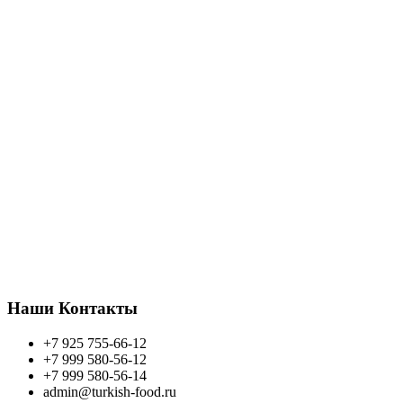
Транспортная Компания, ТК Энергия,
ТриалРефТранс, Триалком, Возовоз, Сократ,
Мейджик Транс итд.
Мы являемся прямым поставщиком
Турецких продуктов которые представлены на
нашем сайте. Наши склады расположены в
Севере Москвы. Оптовую продажу осуществляем
по всей России. У нас уже сотни клиентов из
Калининграда до Владивостока. Присоединяетесь
к нам, увеличите ваш оборот!
Запросите оптовые прайс листы по телефону:
+7 925 755 66 12
или напишите на почту.
Всем желаем хорошего торговля, благополучия!
Наши Контакты
+7 925 755-66-12
+7 999 580-56-12
+7 999 580-56-14
admin@turkish-food.ru