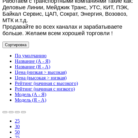
Работаем с транспортными компаниями такие как:
Деловые Линии, Мейджик Транс, УТС, КИТ, ПЭК,
Байкал Сервис, ЦАП, Сократ, Энергия, Возовоз,
МТК и.т.д.
Продавайте во всех каналах и зарабатываете
больше. Желаем всем хорошей торговли !
Сортировка
По умолчанию
Название (А - Я)
Название (Я - А)
Цена (низкая > высокая)
Цена (высокая > низкая)
Рейтинг (начиная с высокого)
Рейтинг (начиная с низкого)
Модель (А - Я)
Модель (Я - А)
25
30
50
75