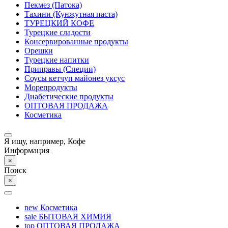
Пекмез (Патока)
Тахини (Кунжутная паста)
ТУРЕЦКИЙ КОФЕ
Турецкие сладости
Консервированные продукты
Орешки
Турецкие напитки
Приправы (Специи)
Соусы кетчуп майонез уксус
Морепродукты
Диабетические продукты
ОПТОВАЯ ПРОДАЖА
Косметика
Я ищу, например,
Кофе
Информация
×
Поиск
×
new
Косметика
sale
БЫТОВАЯ ХИМИЯ
top
ОПТОВАЯ ПРОДАЖА