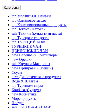
Категории
top
Маслины & Оливки
top
Оливковое масло
top
Консервированные продукты
top
Пекмез (Патока)
sale
Тахини (кунжутная паста)
top
Турецкие сладости
top
ТУРЕЦИЙ КОФЕ
ТУРЕЦКИЕ ЧАИ
ЦЕЙЛОНСКИЕ ЧАИ
new
Варенье & Конфитюры
new
Орешки
sale
Крупа и Макароны
new
Приправы (Специи)
Соусы
new
Диабетические продукты
Вода & Шалгам
top
Турецкие сыры
Колбаса (Суджук)
new
Косметика
Морепродукты
Посуды
sale
БЫТОВАЯ ХИМИЯ