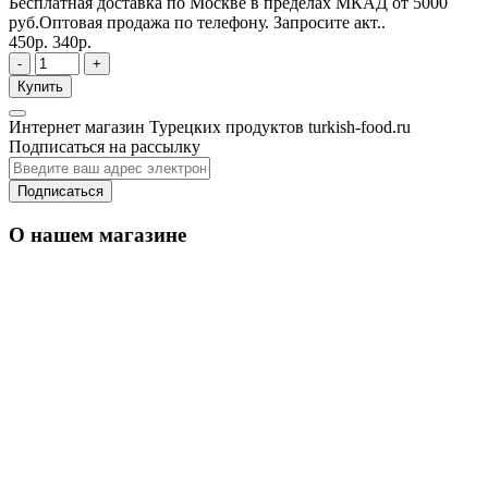
Бесплатная доставка по Москве в пределах МКАД от 5000
руб.Оптовая продажа по телефону. Запросите акт..
450р.
340р.
-
+
Купить
Интернет магазин Турецких продуктов turkish-food.ru
Подписаться на рассылку
Подписаться
О нашем магазине
Уважаемые оптовые покупатели: По Москве
от 50 000
оптовые заказы доставим
руб
кратно по коробкам
бесплатно,
. Имеем
свои транспортные службы.
Вы можете делать
ассорти, но только кратно по коробкам.
Регионам оптовые заказы доставляем до
от 80
Транспортной Компании бесплатно
000
руб
кратно по коробкам
,
.
Вы можете
делать ассорти, но только кратно по коробкам.