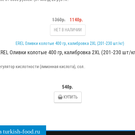
1360р.
1140р.
НЕТ В НАЛИЧИИ
EREL Оливки колотые 400 гр, калибровка 2XL (201-230 шт/кг
егулятор кислотности (лимонная кислота), сол..
540р.
КУПИТЬ
turkish-food.ru