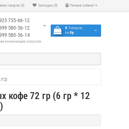
ение товаров (0)
Закладки (0)
Личный кабинет
925 755-66-12
999 580-56-12
0
Tоваров,
на
0р.
999 580-56-14
сем возникающим вопросам.
/12)
кофе 72 гр (6 гр * 12
)