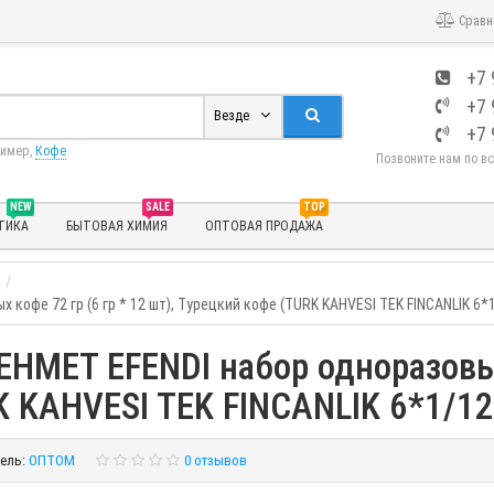
Сравн
+7 
+7 
Везде
+7 
ример,
Кофе
Позвоните нам по в
NEW
SALE
TOP
ТИКА
БЫТОВАЯ ХИМИЯ
ОПТОВАЯ ПРОДАЖА
офе 72 гр (6 гр * 12 шт), Турецкий кофе (TURK KAHVESI TEK FINCANLIK 6*1
MET EFENDI набор одноразовых 
K KAHVESI TEK FINCANLIK 6*1/12
ель:
ОПТОМ
0 отзывов