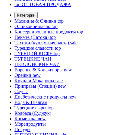
top
ОПТОВАЯ ПРОДАЖА
Категории
Маслины & Оливки
top
Оливковое масло
top
Консервированные продукты
top
Пекмез (Патока)
top
Тахини (кунжутная паста)
sale
Турецкие сладости
top
ТУРЕЦИЙ КОФЕ
top
ТУРЕЦКИЕ ЧАИ
ЦЕЙЛОНСКИЕ ЧАИ
Варенье & Конфитюры
new
Орешки
new
Крупа и Макароны
sale
Приправы (Специи)
new
Соусы
Диабетические продукты
new
Вода & Шалгам
Турецкие сыры
top
Колбаса (Суджук)
Косметика
new
Морепродукты
Посуды
БЫТОВАЯ ХИМИЯ
sale