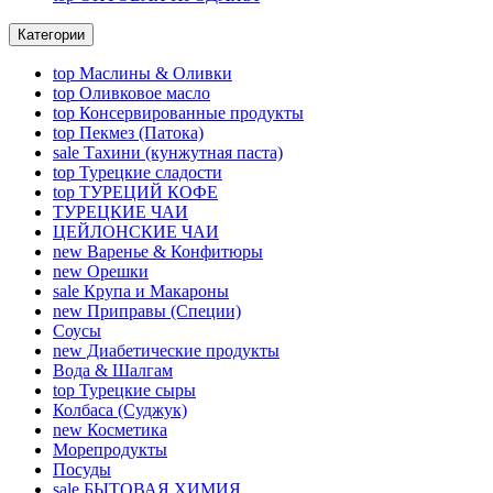
Категории
top
Маслины & Оливки
top
Оливковое масло
top
Консервированные продукты
top
Пекмез (Патока)
sale
Тахини (кунжутная паста)
top
Турецкие сладости
top
ТУРЕЦИЙ КОФЕ
ТУРЕЦКИЕ ЧАИ
ЦЕЙЛОНСКИЕ ЧАИ
new
Варенье & Конфитюры
new
Орешки
sale
Крупа и Макароны
new
Приправы (Специи)
Соусы
new
Диабетические продукты
Вода & Шалгам
top
Турецкие сыры
Колбаса (Суджук)
new
Косметика
Морепродукты
Посуды
sale
БЫТОВАЯ ХИМИЯ