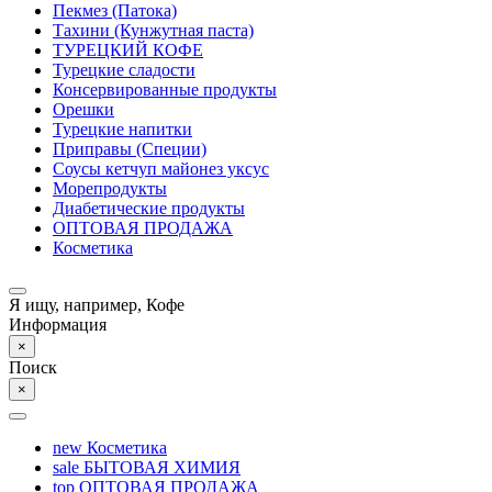
Пекмез (Патока)
Тахини (Кунжутная паста)
ТУРЕЦКИЙ КОФЕ
Турецкие сладости
Консервированные продукты
Орешки
Турецкие напитки
Приправы (Специи)
Соусы кетчуп майонез уксус
Морепродукты
Диабетические продукты
ОПТОВАЯ ПРОДАЖА
Косметика
Я ищу, например,
Кофе
Информация
×
Поиск
×
new
Косметика
sale
БЫТОВАЯ ХИМИЯ
top
ОПТОВАЯ ПРОДАЖА