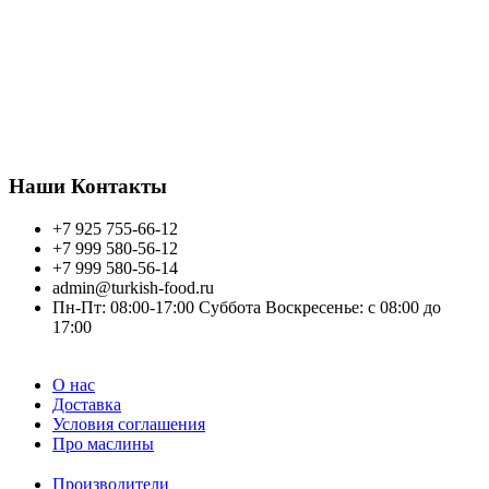
Калининграда до Владивостока. Присоединяетесь
к нам, увеличите ваш оборот!
Запросите оптовые прайс листы по телефону:
+7 925 755 66 12
или напишите на почту.
Всем желаем хорошего торговля, благополучия!
Наши Контакты
+7 925 755-66-12
+7 999 580-56-12
+7 999 580-56-14
admin@turkish-food.ru
Пн-Пт: 08:00-17:00 Суббота Воскресенье: с 08:00 до
17:00
О нас
Доставка
Условия соглашения
Про маслины
Производители