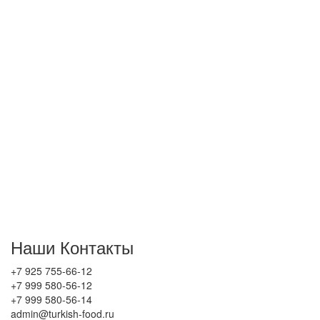
Мы являемся прямым поставщиком
Турецких продуктов которые представлены на
нашем сайте. Наши склады расположены в
Севере Москвы. Оптовую продажу
осуществляем по всей России. У нас уже сотни
клиентов из Калининграда до Владивостока.
Присоединяетесь к нам, увеличите ваш оборот!
Запросите оптовые прайс листы по
телефону: +7 925 755 66 12
или напишите на
почту.
Всем желаем хорошего торговля, благополучия!
Наши Контакты
+7 925 755-66-12
+7 999 580-56-12
+7 999 580-56-14
admin@turkish-food.ru