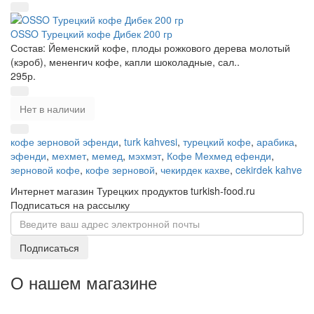
OSSO Турецкий кофе Дибек 200 гр
Состав: Йеменский кофе, плоды рожкового дерева молотый
(кэроб), мененгич кофе, капли шоколадные, сал..
295р.
Нет в наличии
кофе зерновой эфенди
,
turk kahvesi
,
турецкий кофе
,
арабика
,
эфенди
,
мехмет
,
мемед
,
мэхмэт
,
Кофе Мехмед ефенди
,
зерновой кофе
,
кофе зерновой
,
чекирдек кахве
,
cekirdek kahve
Интернет магазин Турецких продуктов turkish-food.ru
Подписаться на рассылку
Подписаться
О нашем магазине
Уважаемые оптовые покупатели: По Москве