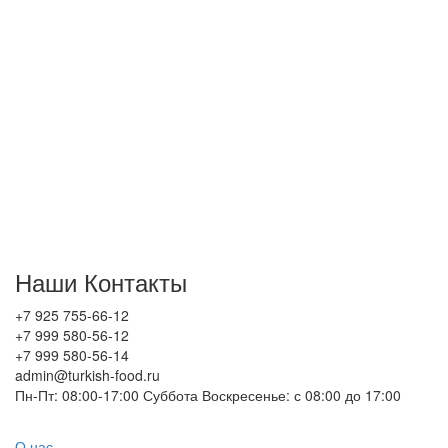
Севере Москвы. Оптовую продажу
осуществляем по всей России. У нас уже сотни
клиентов из Калининграда до Владивостока.
Присоединяетесь к нам, увеличите ваш оборот!
Запросите оптовые прайс листы по
телефону: +7 925 755 66 12
или напишите на
почту.
Всем желаем хорошего торговля, благополучия!
Наши Контакты
+7 925 755-66-12
+7 999 580-56-12
+7 999 580-56-14
admin@turkish-food.ru
Пн-Пт: 08:00-17:00 Суббота Воскресенье: с 08:00 до 17:00
О нас