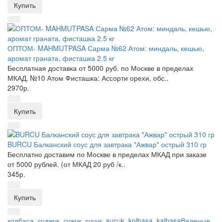
Купить
ОПТОМ- MAHMUTPASA Сарма №62 Атом: миндаль, кешью,
аромат граната, фисташка 2.5 кг
Бесплатная доставка от 5000 руб. по Москве в пределах
МКАД. №10 Атом Фисташка: Ассорти орехи, обс..
2970р.
Купить
BURCU Балканский соус для завтрака "Ажвар" острый 310 гр
Бесплатно доставим по Москве в пределах МКАД при заказе
от 5000 рублей. (от МКАД 20 руб /к..
345р.
Купить
колбаса
,
суджук
,
сужук
,
сучук
,
sucuk
,
kolbasa
,
kalbasaВяленые