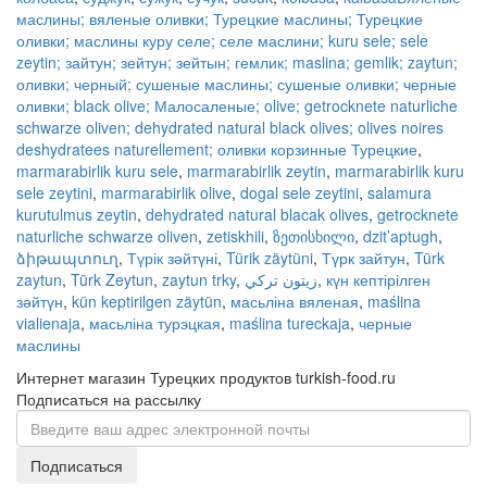
маслины; вяленые оливки; Турецкие маслины; Турецкие
оливки; маслины куру селе; селе маслини; kuru sele; sele
zeytin; зайтун; зейтун; зейтын; гемлик; maslina; gemlik; zaytun;
оливки; черный; сушеные маслины; сушеные оливки; черные
оливки; black olive; Малосаленые; olive; getrocknete naturliche
schwarze oliven; dehydrated natural black olives; olives noires
deshydratees naturellement; оливки корзинные Турецкие
,
marmarabirlik kuru sele
,
marmarabirlik zeytin
,
marmarabirlik kuru
sele zeytini
,
marmarabirlik olive
,
dogal sele zeytini
,
salamura
kurutulmus zeytin
,
dehydrated natural blacak olives
,
getrocknete
naturliche schwarze oliven
,
zetiskhili
,
ზეთისხილი
,
dzit’aptugh
,
ձիթապտուղ
,
Түрік зәйтүні
,
Türik zäytüni
,
Түрк зайтун
,
Türk
zaytun
,
Türk Zeytun
,
zaytun trky
,
زيتون تركي
,
күн кептірілген
зәйтүн
,
kün keptirilgen zäytün
,
масьліна вяленая
,
maślina
vialienaja
,
масьліна турэцкая
,
maślina tureckaja
,
черные
маслины
Интернет магазин Турецких продуктов turkish-food.ru
Подписаться на рассылку
Подписаться