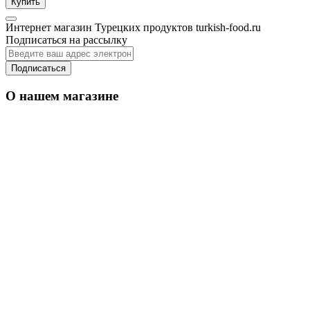
Купить
Интернет магазин Турецких продуктов turkish-food.ru
Подписаться на рассылку
Подписаться
О нашем магазине
Уважаемые оптовые покупатели: По Москве
от 50 000
оптовые заказы доставим
руб
кратно по коробкам
бесплатно,
. Имеем
свои транспортные службы.
Вы можете делать
ассорти, но только кратно по коробкам.
Регионам оптовые заказы доставляем до
от 80
Транспортной Компании бесплатно
000
руб
кратно по коробкам
,
.
Вы можете
делать ассорти, но только кратно по коробкам.
Работаем с крупными Транспортными компаниями
такие как Деловые Линии, ПЭК, КИТ, Байкал