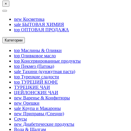
×
new
Косметика
sale
БЫТОВАЯ ХИМИЯ
top
ОПТОВАЯ ПРОДАЖА
Категории
top
Маслины & Оливки
top
Оливковое масло
top
Консервированные продукты
top
Пекмез (Патока)
sale
Тахини (кунжутная паста)
top
Турецкие сладости
top
ТУРЕЦИЙ КОФЕ
ТУРЕЦКИЕ ЧАИ
ЦЕЙЛОНСКИЕ ЧАИ
new
Варенье & Конфитюры
new
Орешки
sale
Крупа и Макароны
new
Приправы (Специи)
Соусы
new
Диабетические продукты
Вода & Шалгам