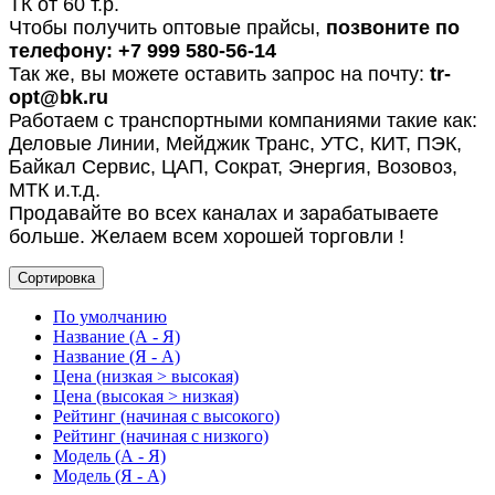
ТК от 60 т.р.
Чтобы получить оптовые прайсы,
позвоните по
телефону: +7 999 580-56-14
Так же, вы можете оставить запрос на почту:
tr-
opt@bk.ru
Работаем с транспортными компаниями такие как:
Деловые Линии, Мейджик Транс, УТС, КИТ, ПЭК,
Байкал Сервис, ЦАП, Сократ, Энергия, Возовоз,
МТК и.т.д.
Продавайте во всех каналах и зарабатываете
больше. Желаем всем хорошей торговли !
Сортировка
По умолчанию
Название (А - Я)
Название (Я - А)
Цена (низкая > высокая)
Цена (высокая > низкая)
Рейтинг (начиная с высокого)
Рейтинг (начиная с низкого)
Модель (А - Я)
Модель (Я - А)