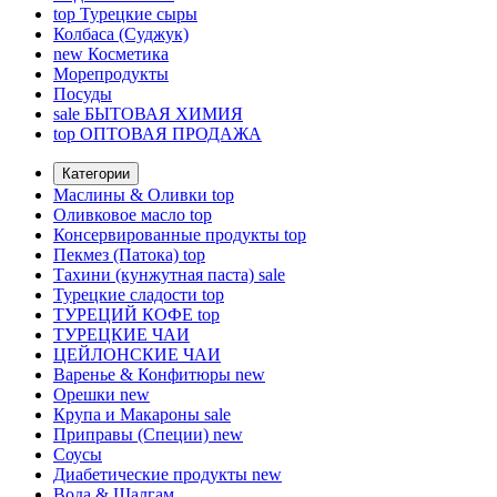
top
Турецкие сыры
Колбаса (Суджук)
new
Косметика
Морепродукты
Посуды
sale
БЫТОВАЯ ХИМИЯ
top
ОПТОВАЯ ПРОДАЖА
Категории
Маслины & Оливки
top
Оливковое масло
top
Консервированные продукты
top
Пекмез (Патока)
top
Тахини (кунжутная паста)
sale
Турецкие сладости
top
ТУРЕЦИЙ КОФЕ
top
ТУРЕЦКИЕ ЧАИ
ЦЕЙЛОНСКИЕ ЧАИ
Варенье & Конфитюры
new
Орешки
new
Крупа и Макароны
sale
Приправы (Специи)
new
Соусы
Диабетические продукты
new
Вода & Шалгам