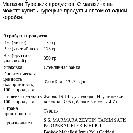
Магазин Турецких продуктов. С магазина вы
можете купить Турецкие продукты оптом от одной
коробки.
Атрибуты продуктов
Вес (нетто)
175 гр
Вес (чистый вес)
175 гр
Вес (брутто-с
350 гр
упаковкой)
Упаковка
Стеклянная банка
Энергетическая
ценность
320 кКал / 1337 лДж
(калорийность)
100 г. продукта
Пищевая ценность
Жиры: 19.14 г, углеводы: 34 г, пищевое
100 г. продукта
волокна: 3.95 г, белки: 3 г, соль: 4,7 г
Страна
Турция
производство
S.S. MARMARA ZEYTIN TARIM SATIS
Производитель
KOOPERATIFLER BIRLIGI
Başköy Mahallesi İzmir Yolu Caddesi