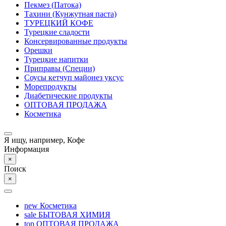
Пекмез (Патока)
Тахини (Кунжутная паста)
ТУРЕЦКИЙ КОФЕ
Турецкие сладости
Консервированные продукты
Орешки
Турецкие напитки
Приправы (Специи)
Соусы кетчуп майонез уксус
Морепродукты
Диабетические продукты
ОПТОВАЯ ПРОДАЖА
Косметика
Я ищу, например,
Кофе
Информация
×
Поиск
×
new
Косметика
sale
БЫТОВАЯ ХИМИЯ
top
ОПТОВАЯ ПРОДАЖА