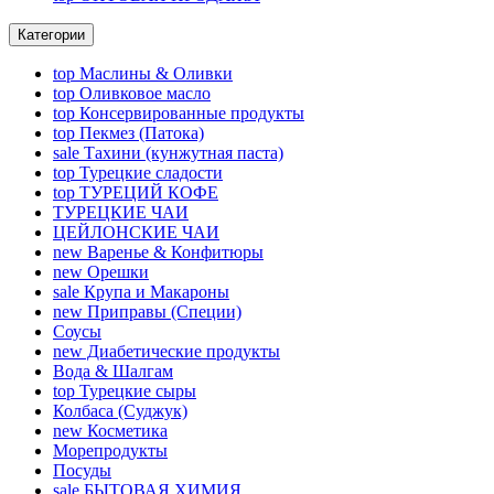
Категории
top
Маслины & Оливки
top
Оливковое масло
top
Консервированные продукты
top
Пекмез (Патока)
sale
Тахини (кунжутная паста)
top
Турецкие сладости
top
ТУРЕЦИЙ КОФЕ
ТУРЕЦКИЕ ЧАИ
ЦЕЙЛОНСКИЕ ЧАИ
new
Варенье & Конфитюры
new
Орешки
sale
Крупа и Макароны
new
Приправы (Специи)
Соусы
new
Диабетические продукты
Вода & Шалгам
top
Турецкие сыры
Колбаса (Суджук)
new
Косметика
Морепродукты
Посуды
sale
БЫТОВАЯ ХИМИЯ