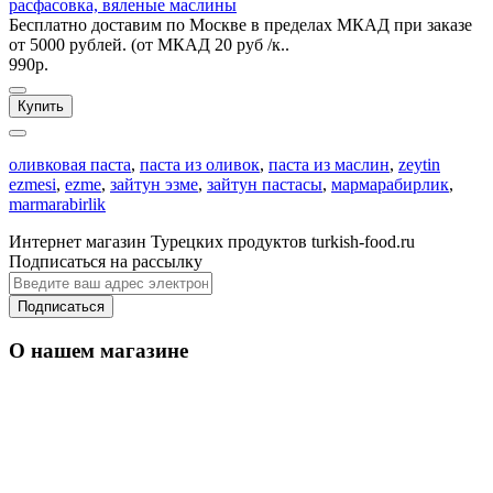
расфасовка, вяленые маслины
Бесплатно доставим по Москве в пределах МКАД при заказе
от 5000 рублей. (от МКАД 20 руб /к..
990р.
Купить
оливковая паста
,
паста из оливок
,
паста из маслин
,
zeytin
ezmesi
,
ezme
,
зайтун эзме
,
зайтун пастасы
,
мармарабирлик
,
marmarabirlik
Интернет магазин Турецких продуктов turkish-food.ru
Подписаться на рассылку
Подписаться
О нашем магазине
Уважаемые оптовые покупатели: По Москве
от 50 000
оптовые заказы доставим
руб
кратно по коробкам
бесплатно,
. Имеем
свои транспортные службы.
Вы можете делать
ассорти, но только кратно по коробкам.