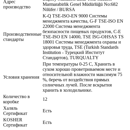
Адрес
Marmarabirlik Genel Müdürlüğü No:682
производство
Nilüfer / BURSA
K-Q TSE-ISO-EN 9000 Системы
менеджмента качества, G-F TSE-ISO EN
22000 Система менеджмента
безопасности пищевых продуктов, C-E
Производственные
TSE-ISO EN 14000, TSE ISG-OHSAS TS
стандарты
18001 Системы менеджмента охраны и
здоровья труда, TSE (Turkish Standards
Institution - Турецкий Институт
Стандартов), TURQUALTY
При температуры 0-25 C, Хранить в
сухом хорошо проветриваемом месте и
относительной влажности максимум 75
Условия хранения
%, беречь от воздействия прямых
солнечных лучей. После вскрытия
хранить в холодильнике.
Количество в
12
коробке
Халяль
Есть
Сертификат
KOSHER
Есть
Сертификат