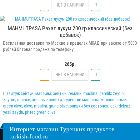
НЕТ В НАЛИЧИИ
MAHMUTPASA Рахат лукум 200 гр классический (без
добавок)
Бесплатная доставка по Москве в пределах МКАД при заказе от 5000
рублей.Оптовая продажа по телефону:..
265р.
НЕТ В НАЛИЧИИ
зайтун; зейтун; маслина; зейтын; гемлик; maslina; gemlik; zeytin;
zaytun; оливки; зеленые оливки; турецкие маслины; малосоленые;
green olive; olive; maslini; grune olive; оливки без косточек
,
cekirdeksiz
yesil zeytin
,
pitted green olive
Интернет магазин Турецких продуктов
turkish-food.ru