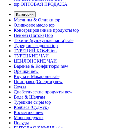
top
ОПТОВАЯ ПРОДАЖА
Категории
Маслины & Оливки
top
Оливковое масло
top
Консервированные продукты
top
Пекмез (Патока)
top
Тахини (кунжутная паста)
sale
Турецкие сладости
top
ТУРЕЦИЙ КОФЕ
top
ТУРЕЦКИЕ ЧАИ
ЦЕЙЛОНСКИЕ ЧАИ
Варенье & Конфитюры
new
Орешки
new
Крупа и Макароны
sale
Приправы (Специи)
new
Соусы
Диабетические продукты
new
Вода & Шалгам
Турецкие сыры
top
Колбаса (Суджук)
Косметика
new
Морепродукты
Посуды
БЫТОВАЯ ХИМИЯ
sale