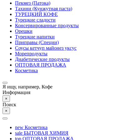
Пекмез (Патока)
Тахини (Кунжутная паста)
ТУРЕЦКИЙ КОФЕ
Турецкие сладости
Консервированные продукты
Орешки
Турецкие напитки
Приправы (Специи)
Соусы кетчуп майонез уксус
Морепродукты
Диабетические продукты
ОПТОВАЯ ПРОДАЖА
Косметика
Я ищу, например,
Кофе
Информация
×
Поиск
×
new
Косметика
sale
БЫТОВАЯ ХИМИЯ
top
ОПТОВАЯ ПРОДАЖА