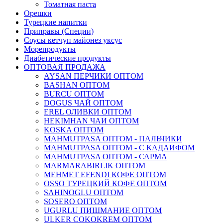
Томатная паста
Орешки
Турецкие напитки
Приправы (Специи)
Соусы кетчуп майонез уксус
Морепродукты
Диабетические продукты
ОПТОВАЯ ПРОДАЖА
AYSAN ПЕРЧИКИ ОПТОМ
BASHAN ОПТОМ
BURCU ОПТОМ
DOGUS ЧАЙ ОПТОМ
EREL ОЛИВКИ ОПТОМ
HEKIMHAN ЧАИ ОПТОМ
KOSKA ОПТОМ
MAHMUTPASA ОПТОМ - ПАЛЬЧИКИ
MAHMUTPASA ОПТОМ - С КАДАИФОМ
MAHMUTPASA ОПТОМ - САРМА
MARMARABIRLIK ОПТОМ
MEHMET EFENDI КОФЕ ОПТОМ
OSSO ТУРЕЦКИЙ КОФЕ ОПТОМ
SAHINOGLU ОПТОМ
SOSERO ОПТОМ
UGURLU ПИШМАНИЕ ОПТОМ
ULKER COKOKREM ОПТОМ