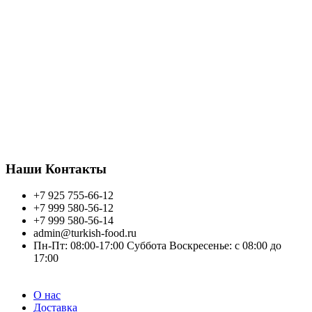
Турецких продуктов которые представлены на
нашем сайте. Наши склады расположены в
Севере Москвы. Оптовую продажу осуществляем
по всей России. У нас уже сотни клиентов из
Калининграда до Владивостока. Присоединяетесь
к нам, увеличите ваш оборот!
Запросите оптовые прайс листы по телефону:
+7 925 755 66 12
или напишите на почту.
Всем желаем хорошего торговля, благополучия!
Наши Контакты
+7 925 755-66-12
+7 999 580-56-12
+7 999 580-56-14
admin@turkish-food.ru
Пн-Пт: 08:00-17:00 Суббота Воскресенье: с 08:00 до
17:00
О нас
Доставка