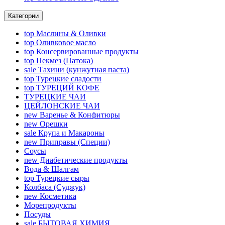
Категории
top
Маслины & Оливки
top
Оливковое масло
top
Консервированные продукты
top
Пекмез (Патока)
sale
Тахини (кунжутная паста)
top
Турецкие сладости
top
ТУРЕЦИЙ КОФЕ
ТУРЕЦКИЕ ЧАИ
ЦЕЙЛОНСКИЕ ЧАИ
new
Варенье & Конфитюры
new
Орешки
sale
Крупа и Макароны
new
Приправы (Специи)
Соусы
new
Диабетические продукты
Вода & Шалгам
top
Турецкие сыры
Колбаса (Суджук)
new
Косметика
Морепродукты
Посуды
sale
БЫТОВАЯ ХИМИЯ