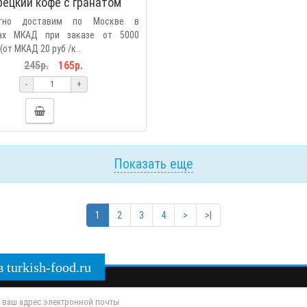
рецкий кофе с гранатом
RLI HAZIR TURK KAHVESI
атно доставим по Москве в
1/16*4)
ах МКАД при заказе от 5000
(от МКАД 20 руб /к..
245р.
165р.
-
+
Показать еще
1
2
3
4
>
>|
turkish-food.ru