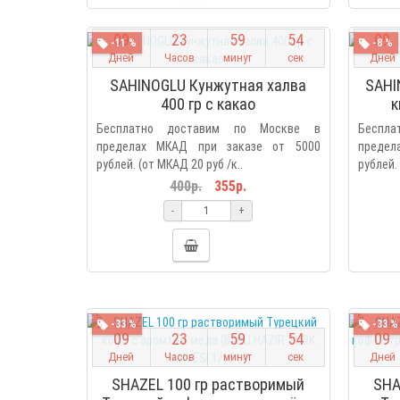
0
9
2
3
5
9
5
3
0
9
-11 %
-8 %
Дней
Часов
минут
сек
Дней
SAHINOGLU Кунжутная халва
SAHI
400 гр с какао
к
Бесплатно доставим по Москве в
Беспл
пределах МКАД при заказе от 5000
предел
рублей. (от МКАД 20 руб /к..
рублей. 
400р.
355р.
-
+
-33 %
-33 %
0
9
2
3
5
9
5
3
0
9
Дней
Часов
минут
сек
Дней
SHAZEL 100 гр растворимый
SHA