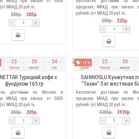
ах МКАД при заказе от 5000
Бесплатно доставим по Мо
(от МКАД 20 руб /к..
пределах МКАД при заказе 
рублей. (от МКАД 20 руб /к..
280р.
205р.
280р.
225р.
-
+
-
+
2
3
5
9
5
3
0
9
2
3
5
9
-10 %
Часов
минут
сек
Дней
Часов
минут
NETTAR Турецкий кофе с
SAHINOGLU Кунжутная п
фундуком 165 гр
"Тахин" 5 кг жестяная б
атно доставим по Москве в
Бесплатно доставим по Мо
ах МКАД при заказе от 5000
пределах МКАД при заказе 
(от МКАД 20 руб /к..
рублей. (от МКАД 20 руб /к..
280р.
205р.
4385р.
3930р.
-
+
-
+