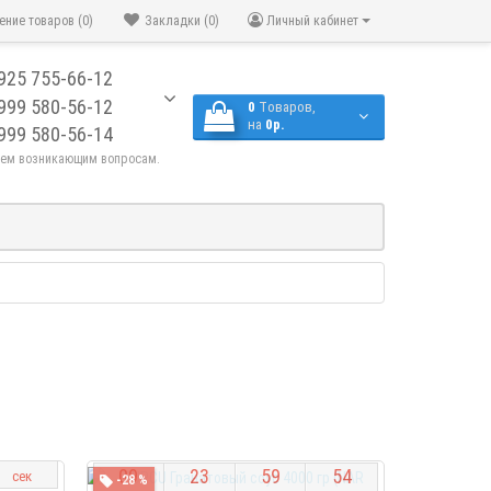
ение товаров (0)
Закладки (0)
Личный кабинет
925 755-66-12
999 580-56-12
0
Tоваров,
на
0р.
999 580-56-14
сем возникающим вопросам.
5
3
0
9
2
3
5
9
5
3
сек
-28 %