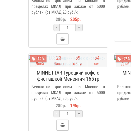
Бесплатно доставим по Москве в
предел
пределах МКАД при заказе от 5000
рублей. 
рублей. (от МКАД 20 руб /к..
280р.
205р.
-
+
0
9
2
3
5
9
5
3
0
9
-30 %
-27 %
Дней
Часов
минут
сек
Дней
MINNETTAR Турецкий кофе с
MIN
фисташкой Мененгич 165 гр
Бесплатно доставим по Москве в
Беспл
пределах МКАД при заказе от 5000
предел
рублей. (от МКАД 20 руб /к..
рублей. 
280р.
195р.
-
+