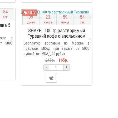
5
3
-33 %
0
9
2
3
5
9
5
3
сек
Дней
Часов
минут
сек
лва 5
SHAZEL 100 гр растворимый
Турецкий кофе с апельсином
скве в
(PORTAKALLI HAZIR TÜRK KAHVESİ
от 5000
Бесплатно доставим по Москве в
1/16*4)
пределах МКАД при заказе от 5000
рублей. (от МКАД 20 руб /к..
245р.
165р.
-
+