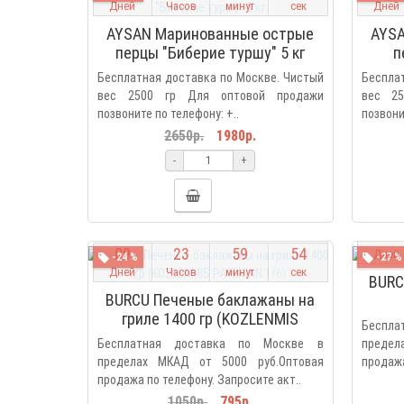
Дней
Часов
минут
сек
Дней
AYSAN Маринованные острые
AYSA
перцы "Биберие туршу" 5 кг
п
Бесплатная доставка по Москве. Чистый
Бесплат
вес 2500 гр Для оптовой продажи
вес 2
позвоните по телефону: +..
позвони
2650р.
1980р.
-
+
0
9
0
9
2
3
5
9
5
3
Дней
-24 %
-27 %
Дней
Часов
минут
сек
BURC
BURCU Печеные баклажаны на
гриле 1400 гр (KOZLENMIS
Беспл
PATLICAN 1/6)
Бесплатная доставка по Москве в
предел
пределах МКАД от 5000 руб.Оптовая
продажа
продажа по телефону. Запросите акт..
1050р.
795р.