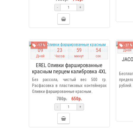
-
+
0
9
-17 %
-27 %
0
9
2
3
5
9
5
3
Дней
Дней
Часов
минут
сек
JACO
EREL Оливки фаршированные
красным перцем калибровка 4XL
Беспл
(141-160 шт/кг) 500 гр
Без рассола, чистый вес 500 гр.
предел
расфасовка
Расфасовка в пластиковых контейнерах
рублей. 
Оливки фаршированные красным..
780р.
650р.
-
+