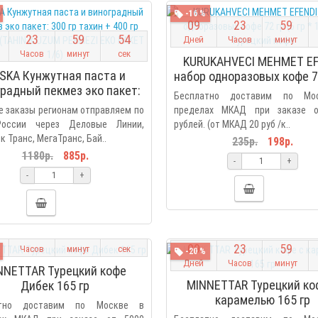
-16 %
0
9
2
3
5
9
2
3
5
9
5
3
Дней
Часов
минут
Часов
минут
сек
KURUKAHVECI MEHMET EF
SKA Кунжутная паста и
набор одноразовых кофе 72
радный пекмез эко пакет:
гр * 12 шт), Турецкий к
Бесплатно доставим по Мо
 гр тахин + 400 гр пекмез
 заказы регионам отправляем по
пределах МКАД при заказе 
HIN & UZUM PEKMEZI EKO
оссии через Деловые Линии,
рублей. (от МКАД 20 руб /к..
PAKET 1/6)
 Транс, МегаТранс, Бай..
235р.
198р.
1180р.
885р.
-
+
-
+
2
3
5
9
5
3
0
9
2
3
5
9
Часов
минут
сек
-20 %
Дней
Часов
минут
NNETTAR Турецкий кофе
MINNETTAR Турецкий ко
Дибек 165 гр
карамелью 165 гр
атно доставим по Москве в