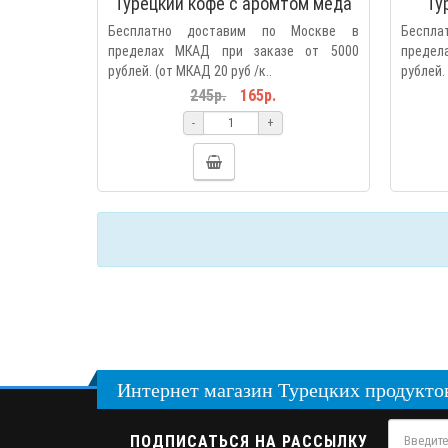
Турецкий кофе с аромтом мёда
Ту
(BALLI HAZIR TURK KAHVESI
(NA
Бесплатно доставим по Москве в
Беспл
1/16*4)
пределах МКАД при заказе от 5000
предел
рублей. (от МКАД 20 руб /к..
рублей. 
245р.
165р.
-
+
Интернет магазин Турецких продуктов 
ПОДПИСАТЬСЯ НА РАССЫЛКУ