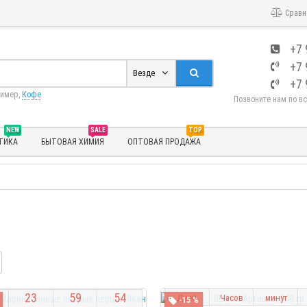
Сравн
+7 
+7 
Везде
+7 
ример,
Кофе
Позвоните нам по в
NEW
SALE
TOP
ТИКА
БЫТОВАЯ ХИМИЯ
ОПТОВАЯ ПРОДАЖА
0
9
2
3
5
9
2
3
5
9
5
3
Дней
Часов
минут
-15 %