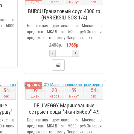
Дней
Часов
минут
сек
р
BURCU Гранатовый соус 4000 гр
(NAR EKSILI SOS 1/4)
скве в
от 5000
Бесплатная доставка по Москве в
пределах МКАД от 5000 руб.Оптовая
продажа по телефону. Запросите акт..
2450р.
1765р.
-
+
-38 %
5
3
0
9
2
3
5
9
5
3
сек
Дней
Часов
минут
сек
ные
DELI VEGGY Маринованные
уршу"
острые перцы "Якан Бибер" 4.9
 1/4)
кг (YAKAN BIBER TURSUSU 1/4)
скве в
Бесплатная доставка по Москве в
Оптовая
пределах МКАД от 5000 руб.Оптовая
кт..
продажа по телефону. Запросите акт..