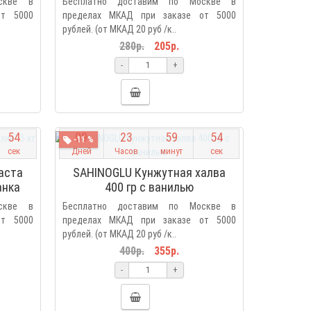
скве в
Бесплатно доставим по Москве в
от 5000
пределах МКАД при заказе от 5000
рублей. (от МКАД 20 руб /к..
280р.
205р.
-
+
5
3
0
9
2
3
5
9
5
3
-11 %
сек
Дней
Часов
минут
сек
аста
SAHINOGLU Кунжутная халва
анка
400 гр с ванилью
скве в
Бесплатно доставим по Москве в
от 5000
пределах МКАД при заказе от 5000
рублей. (от МКАД 20 руб /к..
400р.
355р.
-
+