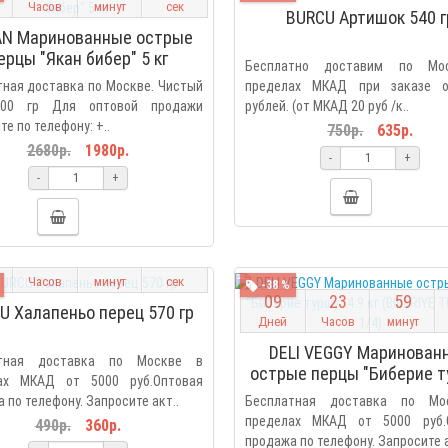
Часов
минут
сек
BURCU Артишок 540 г
N Маринованные острые
ерцы "Якан бибер" 5 кг
Бесплатно доставим по Мо
ная доставка по Москве. Чистый
пределах МКАД при заказе 
500 гр Для оптовой продажи
рублей. (от МКАД 20 руб /к..
те по телефону: +..
750р.
635р.
2680р.
1980р.
-
+
-
+
2
3
5
9
5
3
Часов
минут
сек
-38 %
0
9
2
3
5
9
U Халапеньо перец 570 гр
Дней
Часов
минут
DELI VEGGY Маринован
атная доставка по Москве в
острые перцы "Биберие т
ах МКАД от 5000 руб.Оптовая
4.9 кг (BIBERIYE TURSUSU
 по телефону. Запросите акт..
Бесплатная доставка по Мо
пределах МКАД от 5000 руб.
490р.
360р.
продажа по телефону. Запросите а