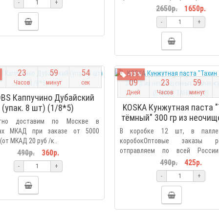
-
+
2650р.
1650р.
-
+
2
3
5
9
5
3
-13 %
0
9
2
3
5
9
Часов
минут
сек
Дней
Часов
минут
BS Каппучино Дубайский
KOSKA Кунжутная паста "
(упак. 8 шт) (1/8*5)
тёмный" 300 гр из неочи
атно доставим по Москве в
семян кунжута (ESMER T
ах МКАД при заказе от 5000
В коробке 12 шт, в палле
1/12)
(от МКАД 20 руб /к..
коробокОптовые заказы ре
отправляем по всей России
490р.
360р.
Деловы..
490р.
425р.
-
+
-
+