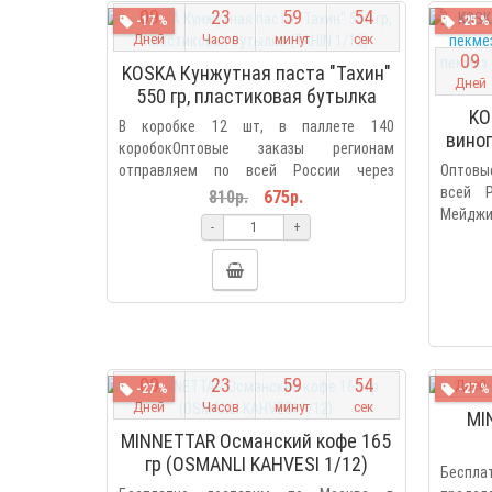
0
9
2
3
5
9
5
3
-17 %
-25 %
Дней
Часов
минут
сек
0
9
KOSKA Кунжутная паста "Тахин"
Дней
550 гр, пластиковая бутылка
KO
(TAHIN 1/12)
В коробке 12 шт, в паллете 140
виног
коробокОптовые заказы регионам
300
отправляем по всей России через
Оптовые
(TA
Деловы..
всей Р
810р.
675р.
Мейджик
-
+
0
9
0
9
2
3
5
9
5
3
Дней
-27 %
-27 %
Дней
Часов
минут
сек
MI
MINNETTAR Османский кофе 165
гр (OSMANLI KAHVESI 1/12)
Беспл