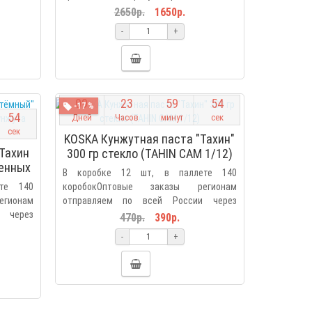
2650р.
1650р.
-
+
0
9
2
3
5
9
5
3
-17 %
5
3
Дней
Часов
минут
сек
сек
KOSKA Кунжутная паста "Тахин"
Тахин
300 гр стекло (TAHIN CAM 1/12)
щенных
В коробке 12 шт, в паллете 140
AHIN
те 140
коробокОптовые заказы регионам
гионам
отправляем по всей России через
 через
Деловы..
470р.
390р.
-
+
0
9
2
3
5
9
5
3