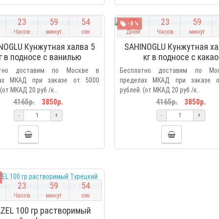
2
3
5
9
5
3
0
9
2
3
5
9
-8 %
Часов
минут
сек
Дней
Часов
минут
NOGLU Кунжутная халва 5
SAHINOGLU Кунжутная ха
г в подносе с ванилью
кг в подносе с какао
атно доставим по Москве в
Бесплатно доставим по Мо
ах МКАД при заказе от 5000
пределах МКАД при заказе 
(от МКАД 20 руб /к..
рублей. (от МКАД 20 руб /к..
4165р.
3850р.
4165р.
3850р.
-
+
-
+
2
3
5
9
5
3
Часов
минут
сек
ZEL 100 гр растворимый