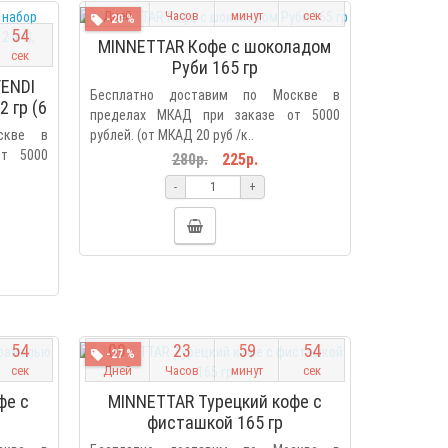
Дней
Часов
минут
сек
-20 %
5
3
MINNETTAR Кофе с шоколадом
сек
Руби 165 гр
ENDI
Бесплатно доставим по Москве в
 гр (6
пределах МКАД при заказе от 5000
офе
скве в
рублей. (от МКАД 20 руб /к..
от 5000
280р.
225р.
-
+
5
3
0
9
2
3
5
9
5
3
-27 %
сек
Дней
Часов
минут
сек
фе с
MINNETTAR Турецкий кофе с
фисташкой 165 гр