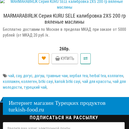
MARMARABIRLIK Серия KURU SELE калибровка 2XS 200 гр
вяленые маслины
Бесплатно доставим по Москве в пределах МКАД при заказе от 5000
рублей. (от МКАД 20 руб /к..
260р.
КУПИТЬ
чай
,
cay
,
догус
,
догуш
,
травные чаи
,
хербал теа
,
herbal tea
,
коллаген
,
коллажен
,
коллеген
,
bitki cayi
,
karisik bitki cayi
,
чай для красоты
,
чай для
молодости
,
турецкий чай
,
Интернет магазин Турецких продуктов
turkish-food.ru
ПОДПИСАТЬСЯ НА РАССЫЛКУ