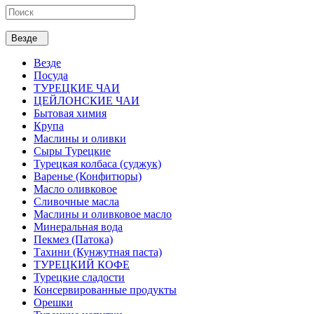
Везде
Везде
Посуда
ТУРЕЦКИЕ ЧАИ
ЦЕЙЛОНСКИЕ ЧАИ
Бытовая химия
Крупа
Маслины и оливки
Сыры Турецкие
Турецкая колбаса (суджук)
Варенье (Конфитюры)
Масло оливковое
Сливочные масла
Маслины и оливковое масло
Минеральная вода
Пекмез (Патока)
Тахини (Кунжутная паста)
ТУРЕЦКИЙ КОФЕ
Турецкие сладости
Консервированные продукты
Орешки