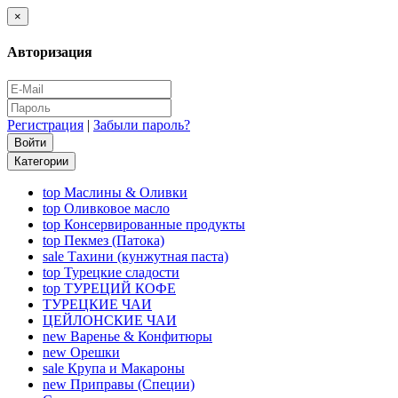
×
Авторизация
Регистрация
|
Забыли пароль?
Категории
top
Маслины & Оливки
top
Оливковое масло
top
Консервированные продукты
top
Пекмез (Патока)
sale
Тахини (кунжутная паста)
top
Турецкие сладости
top
ТУРЕЦИЙ КОФЕ
ТУРЕЦКИЕ ЧАИ
ЦЕЙЛОНСКИЕ ЧАИ
new
Варенье & Конфитюры
new
Орешки
sale
Крупа и Макароны
new
Приправы (Специи)