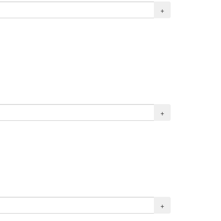
+
+
+