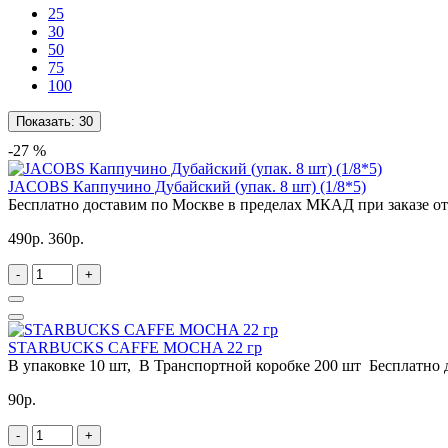
25
30
50
75
100
Показать:
30
-27 %
JACOBS Каппучино Дубайский (упак. 8 шт) (1/8*5)
Бесплатно доставим по Москве в пределах МКАД при заказе от 
490р.
360р.
-
+
STARBUCKS CAFFE MOCHA 22 гр
В упаковке 10 шт, В Транспортной коробке 200 шт Бесплатно 
90р.
-
+