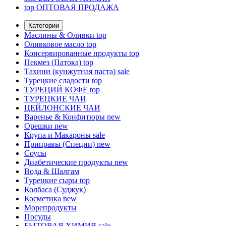
top
ОПТОВАЯ ПРОДАЖА
Категории
Маслины & Оливки
top
Оливковое масло
top
Консервированные продукты
top
Пекмез (Патока)
top
Тахини (кунжутная паста)
sale
Турецкие сладости
top
ТУРЕЦИЙ КОФЕ
top
ТУРЕЦКИЕ ЧАИ
ЦЕЙЛОНСКИЕ ЧАИ
Варенье & Конфитюры
new
Орешки
new
Крупа и Макароны
sale
Приправы (Специи)
new
Соусы
Диабетические продукты
new
Вода & Шалгам
Турецкие сыры
top
Колбаса (Суджук)
Косметика
new
Морепродукты
Посуды
БЫТОВАЯ ХИМИЯ
sale