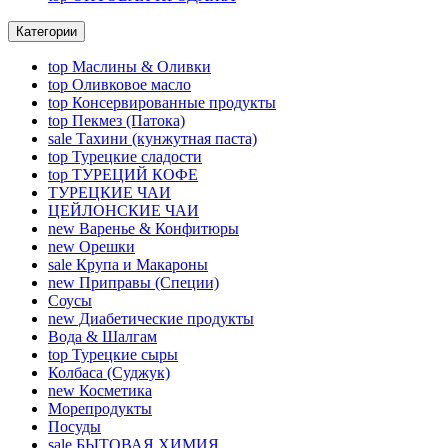
Категории
top
Маслины & Оливки
top
Оливковое масло
top
Консервированные продукты
top
Пекмез (Патока)
sale
Тахини (кунжутная паста)
top
Турецкие сладости
top
ТУРЕЦИЙ КОФЕ
ТУРЕЦКИЕ ЧАИ
ЦЕЙЛОНСКИЕ ЧАИ
new
Варенье & Конфитюры
new
Орешки
sale
Крупа и Макароны
new
Приправы (Специи)
Соусы
new
Диабетические продукты
Вода & Шалгам
top
Турецкие сыры
Колбаса (Суджук)
new
Косметика
Морепродукты
Посуды
sale
БЫТОВАЯ ХИМИЯ