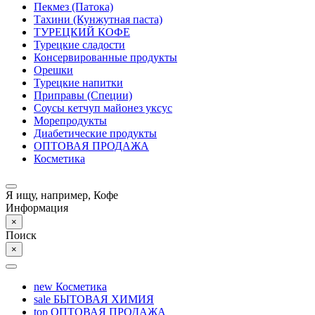
Пекмез (Патока)
Тахини (Кунжутная паста)
ТУРЕЦКИЙ КОФЕ
Турецкие сладости
Консервированные продукты
Орешки
Турецкие напитки
Приправы (Специи)
Соусы кетчуп майонез уксус
Морепродукты
Диабетические продукты
ОПТОВАЯ ПРОДАЖА
Косметика
Я ищу, например,
Кофе
Информация
×
Поиск
×
new
Косметика
sale
БЫТОВАЯ ХИМИЯ
top
ОПТОВАЯ ПРОДАЖА