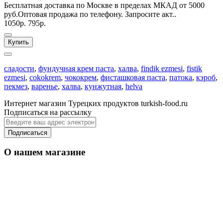
Бесплатная доставка по Москве в пределах МКАД от 5000
руб.Оптовая продажа по телефону. Запросите акт..
1050р.
795р.
Купить
сладости
,
фундучная крем паста
,
халва
,
findik ezmesi
,
fistik
ezmesi
,
cokokrem
,
чококрем
,
фисташковая паста
,
патока
,
кэроб
,
пекмез
,
варенье
,
халва
,
кунжутная
,
helva
Интернет магазин Турецких продуктов turkish-food.ru
Подписаться на рассылку
Подписаться
О нашем магазине
Уважаемые оптовые покупатели: По Москве
от 50 000
оптовые заказы доставим
руб
кратно по коробкам
бесплатно,
. Имеем
свои транспортные службы.
Вы можете делать
ассорти, но только кратно по коробкам.