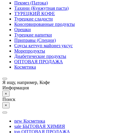
Пекмез (Патока)
Тахини (Кунжутная паста)
ТУРЕЦКИЙ КОФЕ
Турецкие сладости
Консервированные продукты
Орешки
Турецкие напитки
Приправы (Специи)
Соусы кетчуп майонез уксус
Морепродукты
Диабетические продукты
ОПТОВАЯ ПРОДАЖА
Косметика
Я ищу, например,
Кофе
Информация
×
Поиск
×
new
Косметика
sale
БЫТОВАЯ ХИМИЯ
top
ОПТОВАЯ ПРОДАЖА