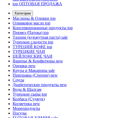
top
ОПТОВАЯ ПРОДАЖА
Категории
Маслины & Оливки
top
Оливковое масло
top
Консервированные продукты
top
Пекмез (Патока)
top
Тахини (кунжутная паста)
sale
Турецкие сладости
top
ТУРЕЦИЙ КОФЕ
top
ТУРЕЦКИЕ ЧАИ
ЦЕЙЛОНСКИЕ ЧАИ
Варенье & Конфитюры
new
Орешки
new
Крупа и Макароны
sale
Приправы (Специи)
new
Соусы
Диабетические продукты
new
Вода & Шалгам
Турецкие сыры
top
Колбаса (Суджук)
Косметика
new
Морепродукты
Посуды
БЫТОВАЯ ХИМИЯ
sale