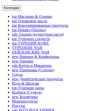
Категории
top
Маслины & Оливки
top
Оливковое масло
top
Консервированные продукты
top
Пекмез (Патока)
sale
Тахини (кунжутная паста)
top
Турецкие сладости
top
ТУРЕЦИЙ КОФЕ
ТУРЕЦКИЕ ЧАИ
ЦЕЙЛОНСКИЕ ЧАИ
new
Варенье & Конфитюры
new
Орешки
sale
Крупа и Макароны
new
Приправы (Специи)
Соусы
new
Диабетические продукты
Вода & Шалгам
top
Турецкие сыры
Колбаса (Суджук)
new
Косметика
Морепродукты
Посуды
sale
БЫТОВАЯ ХИМИЯ